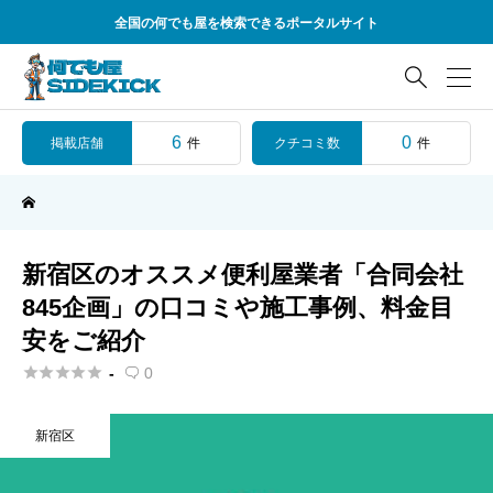
全国の何でも屋を検索できるポータルサイト

6
0
掲載店舗
クチコミ数
件
件
新宿区のオススメ便利屋業者「合同会社
845企画」の口コミや施工事例、料金目
安をご紹介





-
0

新宿区