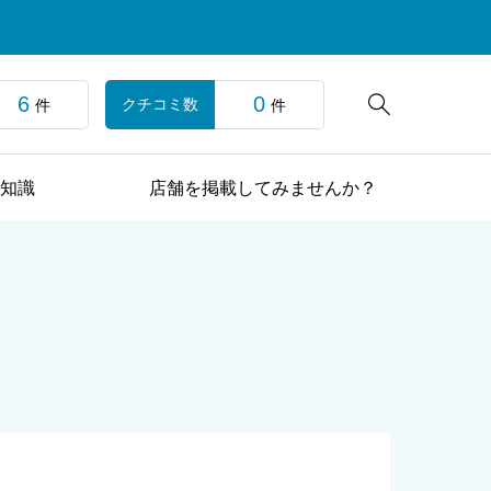
6
0

クチコミ数
件
件
知識
店舗を掲載してみませんか？