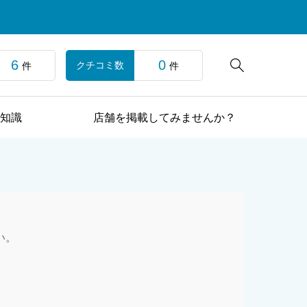
6
0

クチコミ数
件
件
知識
店舗を掲載してみませんか？
い。