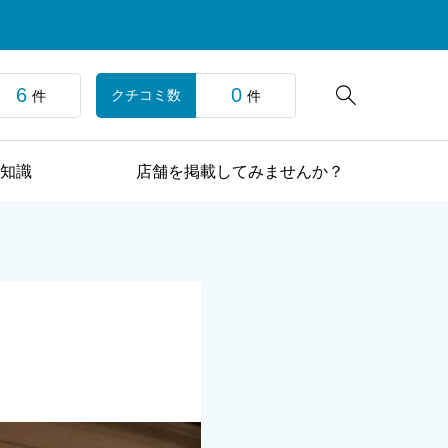
6
0

クチコミ数
件
件
知識
店舗を掲載してみませんか？